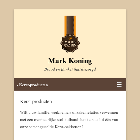
Mark Koning
Brood en Banket thuisbezorgd
Alternatief menu
- Kerst-producten
Kerst-producten
Geplaatst op
september 10, 2019
Door
markkoning
Wilt u uw familie, werknemers of zakenrelaties verwennen
met een overheerlijke stol, tulband, banketstaaf of één van
onze samengestelde Kerst-pakketten?